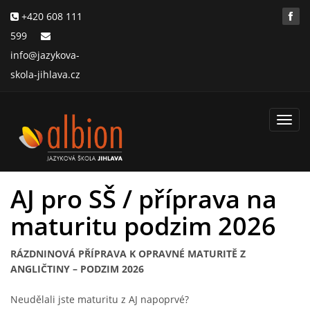
+420 608 111
599
info@jazykova-
skola-jihlava.cz
Toggl
navig
AJ pro SŠ / příprava na
maturitu podzim 2026
RÁZDNINOVÁ PŘÍPRAVA K OPRAVNÉ MATURITĚ Z
ANGLIČTINY – PODZIM 2026
Neudělali jste maturitu z AJ napoprvé?